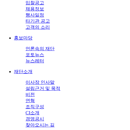
입찰공고
채용정보
행사일정
타기관 공고
고객의 소리
홍보마당
언론속의 재단
포토뉴스
뉴스레터
재단소개
이사장 인사말
설립근거 및 목적
비전
연혁
조직구성
CI소개
경영공시
찾아오시는 길