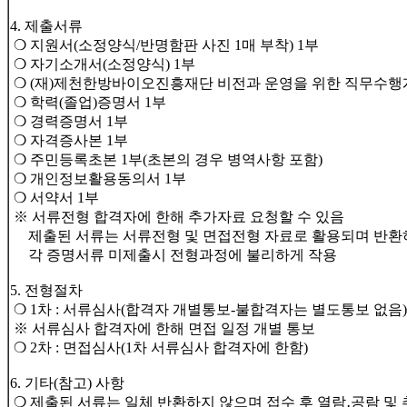
4. 제출서류
❍ 지원서(소정양식/반명함판 사진 1매 부착) 1부
❍ 자기소개서(소정양식) 1부
❍ (재)제천한방바이오진흥재단 비전과 운영을 위한 직무수행계
❍ 학력(졸업)증명서 1부
❍ 경력증명서 1부
❍ 자격증사본 1부
❍ 주민등록초본 1부(초본의 경우 병역사항 포함)
❍ 개인정보활용동의서 1부
❍ 서약서 1부
※ 서류전형 합격자에 한해 추가자료 요청할 수 있음
제출된 서류는 서류전형 및 면접전형 자료로 활용되며 반환
각 증명서류 미제출시 전형과정에 불리하게 작용
5. 전형절차
❍ 1차 : 서류심사(합격자 개별통보-불합격자는 별도통보 없음)
※ 서류심사 합격자에 한해 면접 일정 개별 통보
❍ 2차 : 면접심사(1차 서류심사 합격자에 한함)
6. 기타(참고) 사항
❍ 제출된 서류는 일체 반환하지 않으며 접수 후 열람․공람 및 