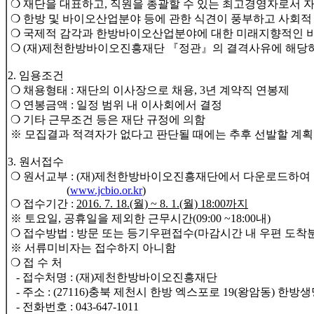
❍ 재단을 대표하고, 직원을 총괄할 수 있는 최고경영자로서 자
❍ 한방 및 바이오산업분야 등에 관한 식견이 풍부하고 사회적
❍ 국제적 감각과 한방바이오산업분야에 대한 미래지향적인 비
❍ (재)제천한방바이오진흥재단 『정관』의 결격사유에 해당하
2. 임용조건
❍ 채용형태 : 재단의 이사장으로 채용, 3년 계약직 연봉제
❍ 연봉금액 : 일정 범위 내 이사회에서 결정
❍ 기타 근무조건 등은 재단 규정에 의함
※ 모집결과 적격자가 없다고 판단될 때에는 추후 선발할 계
3. 원서접수
❍ 원서교부 : (재)제천한방바이오진흥재단에서 다운로드하여
(
www.jcbio.or.kr
)
❍ 접수기간 :
2016. 7. 18.(월) ~ 8. 1.(월) 18:00까지
※ 토요일, 공휴일을 제외한 근무시간(09:00 ~18:00내)
❍ 접수방법 : 방문 또는 등기우편접수(마감시간 내 우편 도착
※ 서류미비자는 접수하지 아니함
❍ 접 수 처
- 접수처명 : (재)제천한방바이오진흥재단
- 주소 : (27116)충북 제천시 한방 엑스포로 19(왕암동) 한방
- 전화번호 : 043-647-1011