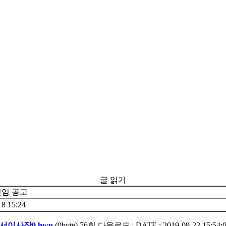
글 읽기
선임 공고
18 15:24
이사장0.hwp
(0byte)
76회 다운로드 | DATE : 2019-09-22 15:54: