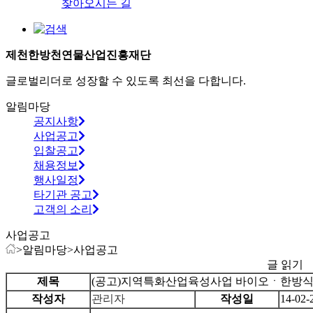
찾아오시는 길
제천한방천연물산업진흥재단
글로벌리더로 성장할 수 있도록 최선을 다합니다.
알림마당
공지사항
사업공고
입찰공고
채용정보
행사일정
타기관 공고
고객의 소리
사업공고
>
알림마당
>
사업공고
글 읽기
제목
(공고)지역특화산업육성사업 바이오ㆍ한방식
작성자
관리자
작성일
14-02-