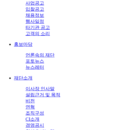
사업공고
입찰공고
채용정보
행사일정
타기관 공고
고객의 소리
홍보마당
언론속의 재단
포토뉴스
뉴스레터
재단소개
이사장 인사말
설립근거 및 목적
비전
연혁
조직구성
CI소개
경영공시