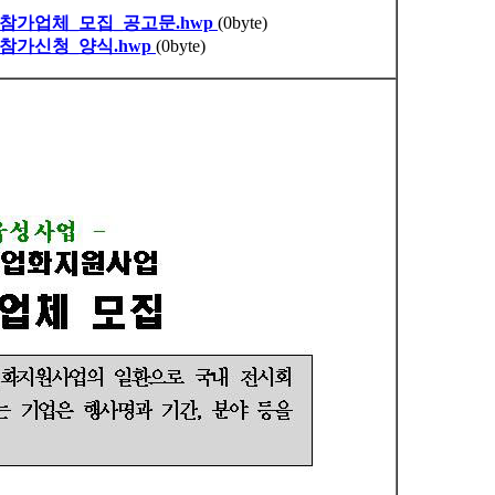
가업체_모집_공고문.hwp
(0byte)
가신청_양식.hwp
(0byte)