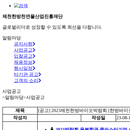
제천한방천연물산업진흥재단
글로벌리더로 성장할 수 있도록 최선을 다합니다.
알림마당
공지사항
사업공고
입찰공고
채용정보
행사일정
타기관 공고
고객의 소리
사업공고
>
알림마당
>
사업공고
제목
[공고] 2023제천한방바이오박람회 [한방바
작성자
작성일
23-08-
2023박람회 융복합관 클러스터기업 