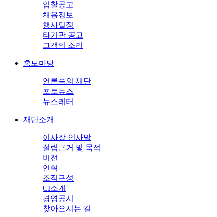
입찰공고
채용정보
행사일정
타기관 공고
고객의 소리
홍보마당
언론속의 재단
포토뉴스
뉴스레터
재단소개
이사장 인사말
설립근거 및 목적
비전
연혁
조직구성
CI소개
경영공시
찾아오시는 길