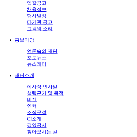
입찰공고
채용정보
행사일정
타기관 공고
고객의 소리
홍보마당
언론속의 재단
포토뉴스
뉴스레터
재단소개
이사장 인사말
설립근거 및 목적
비전
연혁
조직구성
CI소개
경영공시
찾아오시는 길