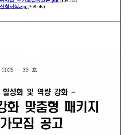
지원사업_추가모집공고문.pdf
(134.7K)
청서식.zip
(368.6K)