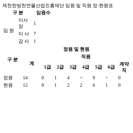
제천한방천연물산업진흥재단 임원 및 직원 정·현원표
구 분
임원수
이사
1
장
임 원
이 사
7
감 사
1
정원 및 현원
직원
구 분
계
계약
1급
2급
3급
4급
5급
6급
직
정원
14
0
1
4
<
9
>
0
현원
12
0
1
2
2
6
1
0