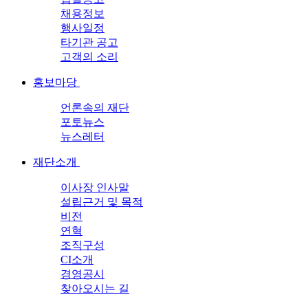
채용정보
행사일정
타기관 공고
고객의 소리
홍보마당
언론속의 재단
포토뉴스
뉴스레터
재단소개
이사장 인사말
설립근거 및 목적
비전
연혁
조직구성
CI소개
경영공시
찾아오시는 길